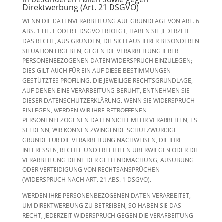
Direktwerbung (Art. 21 DSGVO)
WENN DIE DATENVERARBEITUNG AUF GRUNDLAGE VON ART. 6
ABS. 1 LIT. E ODER F DSGVO ERFOLGT, HABEN SIE JEDERZEIT
DAS RECHT, AUS GRÜNDEN, DIE SICH AUS IHRER BESONDEREN
SITUATION ERGEBEN, GEGEN DIE VERARBEITUNG IHRER
PERSONENBEZOGENEN DATEN WIDERSPRUCH EINZULEGEN;
DIES GILT AUCH FÜR EIN AUF DIESE BESTIMMUNGEN
GESTÜTZTES PROFILING. DIE JEWEILIGE RECHTSGRUNDLAGE,
AUF DENEN EINE VERARBEITUNG BERUHT, ENTNEHMEN SIE
DIESER DATENSCHUTZERKLÄRUNG. WENN SIE WIDERSPRUCH
EINLEGEN, WERDEN WIR IHRE BETROFFENEN
PERSONENBEZOGENEN DATEN NICHT MEHR VERARBEITEN, ES
SEI DENN, WIR KÖNNEN ZWINGENDE SCHUTZWÜRDIGE
GRÜNDE FÜR DIE VERARBEITUNG NACHWEISEN, DIE IHRE
INTERESSEN, RECHTE UND FREIHEITEN ÜBERWIEGEN ODER DIE
VERARBEITUNG DIENT DER GELTENDMACHUNG, AUSÜBUNG
ODER VERTEIDIGUNG VON RECHTSANSPRÜCHEN
(WIDERSPRUCH NACH ART. 21 ABS. 1 DSGVO).
WERDEN IHRE PERSONENBEZOGENEN DATEN VERARBEITET,
UM DIREKTWERBUNG ZU BETREIBEN, SO HABEN SIE DAS
RECHT, JEDERZEIT WIDERSPRUCH GEGEN DIE VERARBEITUNG