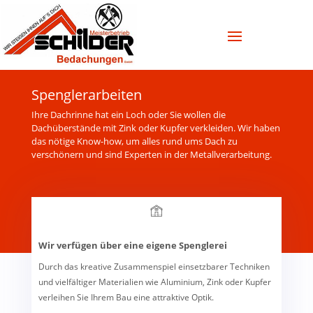
Spenglerarbeiten
Ihre Dachrinne hat ein Loch oder Sie wollen die
Dachüberstände mit Zink oder Kupfer verkleiden. Wir haben
das nötige Know-how, um alles rund ums Dach zu
verschönern und sind Experten in der Metallverarbeitung.
Wir verfügen über eine eigene Spenglerei
Durch das kreative Zusammenspiel einsetzbarer Techniken
und vielfältiger Materialien wie Aluminium, Zink oder Kupfer
verleihen Sie Ihrem Bau eine attraktive Optik.