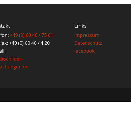
takt
Links
efon:
+49 (0) 60 46 / 75 61
Impressum
fax: +49 (0) 60 46 / 4 20
Datenschutz
il:
facebook
o@schilder-
achungen.de