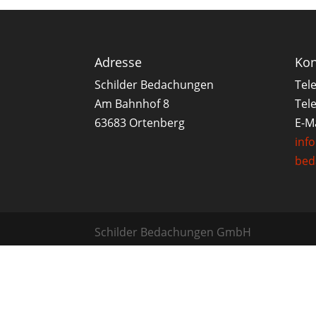
Adresse
Kon
Schilder Bedachungen
Tel
Am Bahnhof 8
Tele
63683 Ortenberg
E-Ma
inf
bed
Schilder Bedachungen GmbH