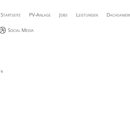
Startseite
PV-Anlage
Jobs
Leistungen
Dachsanier

Social Media
re