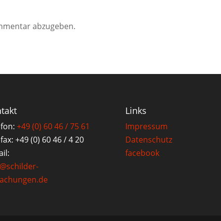
mmentar abzugeben.
takt
Links
efon:
+49 (0) 60 46 / 75 61
Impressum
fax: +49 (0) 60 46 / 4 20
Datenschutz
il:
facebook
o@schilder-
achungen.de