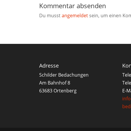
Kommentar absenden
Du musst
angemeldet
sein, um einen Ko
Adresse
Kon
Schilder Bedachungen
Tel
Am Bahnhof 8
Tele
63683 Ortenberg
E-Ma
inf
bed