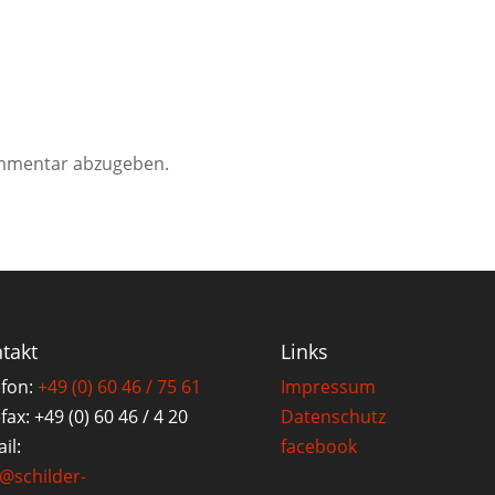
mmentar abzugeben.
takt
Links
efon:
+49 (0) 60 46 / 75 61
Impressum
fax: +49 (0) 60 46 / 4 20
Datenschutz
il:
facebook
o@schilder-