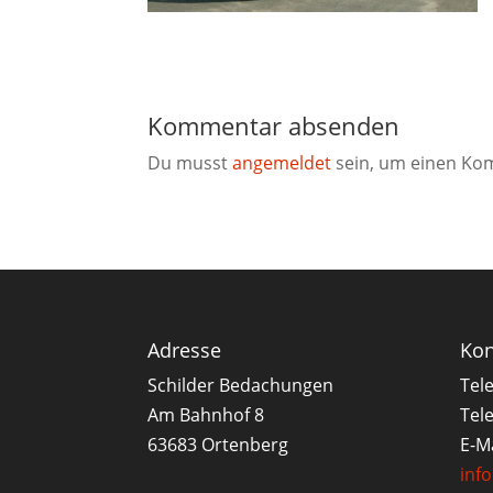
Kommentar absenden
Du musst
angemeldet
sein, um einen Ko
Adresse
Kon
Schilder Bedachungen
Tel
Am Bahnhof 8
Tele
63683 Ortenberg
E-Ma
inf