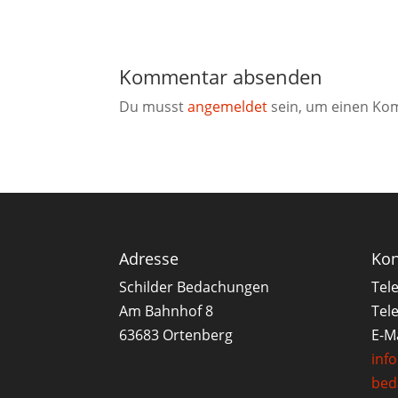
Kommentar absenden
Du musst
angemeldet
sein, um einen Ko
Adresse
Kon
Schilder Bedachungen
Tel
Am Bahnhof 8
Tele
63683 Ortenberg
E-Ma
inf
bed