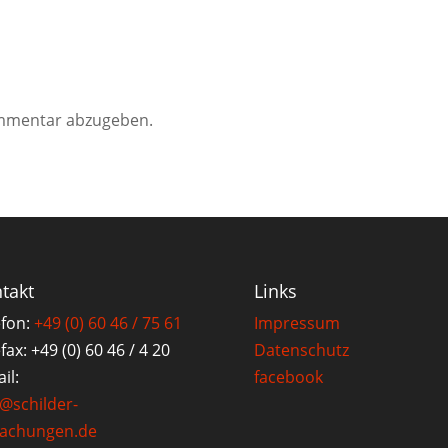
mmentar abzugeben.
takt
Links
efon:
+49 (0) 60 46 / 75 61
Impressum
fax: +49 (0) 60 46 / 4 20
Datenschutz
il:
facebook
o@schilder-
achungen.de