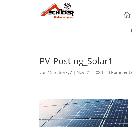

PV-Posting_Solar1
von
13rachorxy7
|
Nov. 21, 2023
|
0 Kommenta