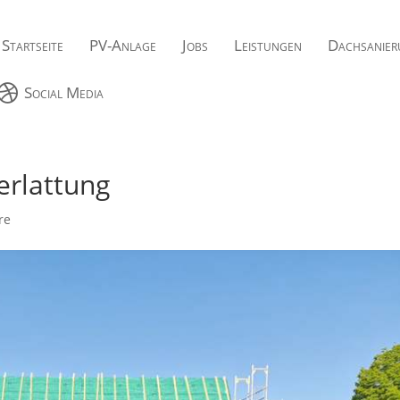
Startseite
PV-Anlage
Jobs
Leistungen
Dachsanier

Social Media
rlattung
re